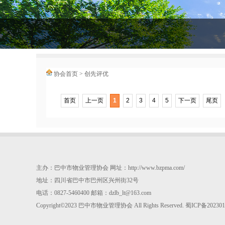
协会首页
>
创先评优
首页
上一页
1
2
3
4
5
下一页
尾页
主办：
巴中市物业管理协会
网址：
http://www.bzpma.com/
地址：
四川省巴中市巴州区兴州街32号
电话：
0827-5460400
邮箱：
dzlb_lt@163.com
Copyright©2023
巴中市物业管理协会
All Rights Reserved.
蜀ICP备202301